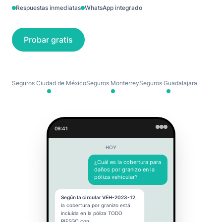
Respuestas inmediatas
WhatsApp integrado
Probar gratis
Seguros Ciudad de México
Seguros Monterrey
Seguros Guadalajara
09:41
HOY
¿Cuál es la cobertura para
daños por granizo en la
póliza vehicular?
Según la circular VEH-2023-12
,
la cobertura por granizo está
incluida en la póliza TODO
RIESGO con: