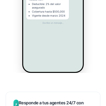
Deducible: 2% del valor
asegurado
Cobertura hasta $500,000
Vigente desde marzo 2024
Escribe un mensaje…
Beneficios clave
Responde a tus agentes 24/7 con
⚡