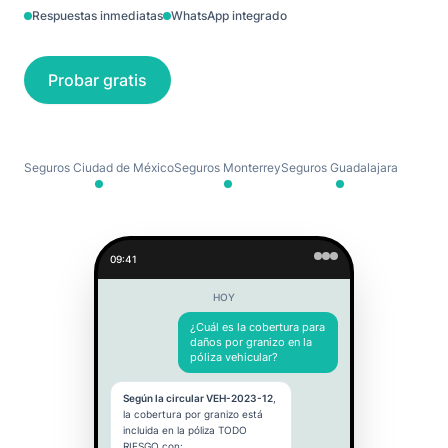
Respuestas inmediatas
WhatsApp integrado
Probar gratis
Seguros Ciudad de México
Seguros Monterrey
Seguros Guadalajara
09:41
HOY
¿Cuál es la cobertura para
daños por granizo en la
póliza vehicular?
Según la circular VEH-2023-12
,
la cobertura por granizo está
incluida en la póliza TODO
RIESGO con: