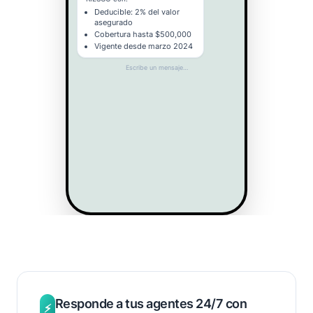
Deducible: 2% del valor
asegurado
Cobertura hasta $500,000
Vigente desde marzo 2024
Escribe un mensaje…
Beneficios clave
Responde a tus agentes 24/7 con
⚡