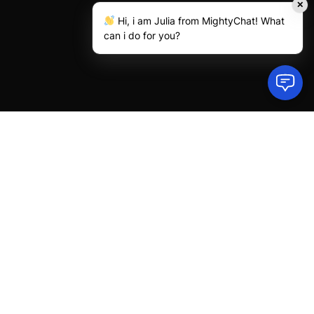
✕
Hi, i am Julia from MightyChat! What
can i do for you?
MightyChat está listo
en 10 minutos
Entrena:
Ajusta un modelo de IA con los datos